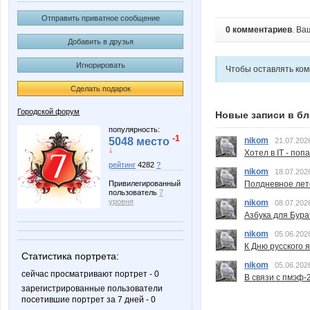
Отправить приватное сообщение
0 комментариев
. Ва
Добавить в друзья
Игнорировать
Чтобы оставлять ко
Сделать подарок
Городской форум
Новые записи в бл
популярность:
-1
nikom
5048 место
21.07.202
↓
Хотел в IT - поп
рейтинг
4282
?
nikom
18.07.202
Привилегированный
Полдневное лет
пользователь
7
уровня
nikom
08.07.202
Азбука для Бура
nikom
05.06.202
К Дню русского 
Статистика портрета:
nikom
05.06.202
сейчас просматривают портрет - 0
В связи с пмэф-
зарегистрированные пользователи
посетившие портрет за 7 дней - 0