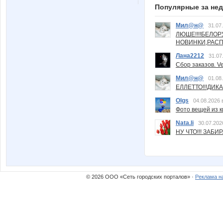
Популярные за не
Мил@н@
31.07
ЛЮШЕ!!!!БЕЛО
НОВИНКИ,РАСП
Лана2212
31.07
Сбор заказов. Ve
Мил@н@
01.08
ЕЛЛЕТТО!!!ДИК
Olgs
04.08.2026 
Фото вещей из ки
Nata.li
30.07.202
НУ ЧТО!!! ЗАБИ
© 2026 ООО «Сеть городских порталов» ·
Реклама н