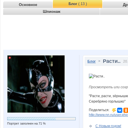
Блог
( 13 )
Основное
Др
Шпионаж
Расти..
>
Блог
20
Просмотреть или сохр
"Расти, расти, зёрнышк
Серебряно горлышко"
Поделиться:
http://www.nn.ru/user.p
Портрет заполнен на 71 %
С Новым годом!