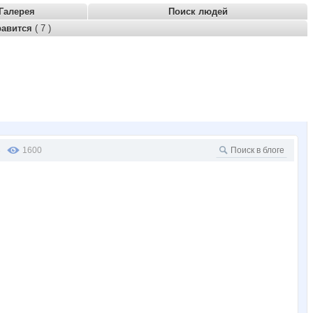
Галерея
Поиск людей
равится
( 7 )
3
1600