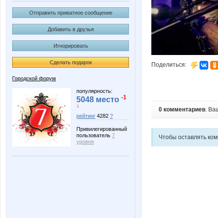
Отправить приватное сообщение
Добавить в друзья
Игнорировать
Сделать подарок
Поделиться:
Городской форум
популярность:
-1
5048 место
↓
0 комментариев
. Ва
рейтинг
4282
?
Привилегированный
пользователь
7
Чтобы оставлять ко
уровня