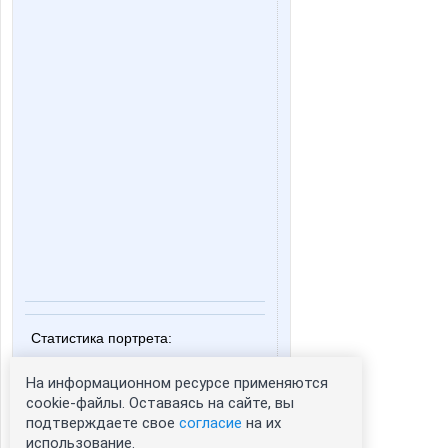
Статистика портрета:
сейчас просматривают портрет - 0
На информационном ресурсе применяются
зарегистрированные пользователи
посетившие портрет за 7 дней - 0
cookie-файлы. Оставаясь на сайте, вы
подтверждаете свое
согласие
на их
использование.