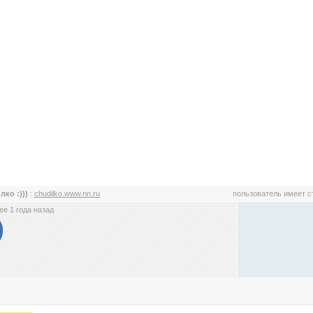
лко :)))
:
chudilko.www.nn.ru
пользователь имеет 
е 1 года назад
)