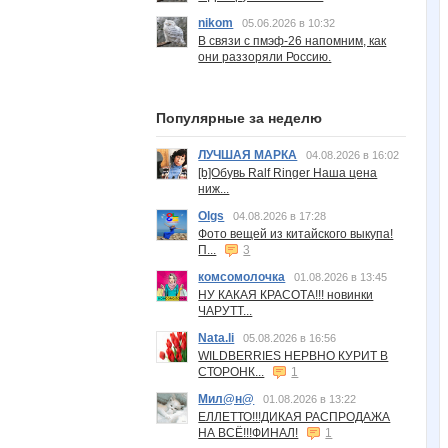
nikom
05.06.2026 в 10:32
В связи с пмэф-26 напомним, как
они раззоряли Россию.
Популярные за неделю
ЛУЧШАЯ МАРКА
04.08.2026 в 16:02
[b]Обувь Ralf Ringer Наша цена
ниж...
Olgs
04.08.2026 в 17:28
Фото вещей из китайского выкупа!
П...
3
комсомолочка
01.08.2026 в 13:45
НУ КАКАЯ КРАСОТА!!! новинки
ЧАРУТТ...
Nata.li
05.08.2026 в 16:56
WILDBERRIES НЕРВНО КУРИТ В
СТОРОНК...
1
Мил@н@
01.08.2026 в 13:22
ЕЛЛЕТТО!!!ДИКАЯ РАСПРОДАЖА
НА ВСЁ!!!ФИНАЛ!
1