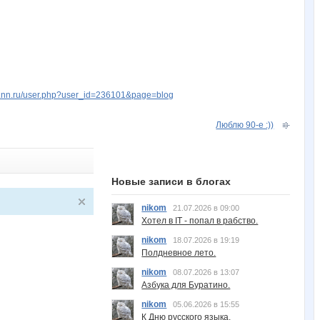
w.nn.ru/user.php?user_id=236101&page=blog
Люблю 90-е :))
Новые записи в блогах
nikom
21.07.2026 в 09:00
Хотел в IT - попал в рабство.
nikom
18.07.2026 в 19:19
Полдневное лето.
nikom
08.07.2026 в 13:07
Азбука для Буратино.
nikom
05.06.2026 в 15:55
К Дню русского языка.